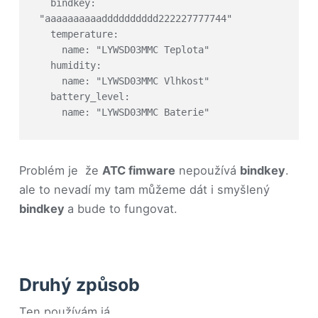
  bindkey: 
"aaaaaaaaaadddddddddd222227777744"

  temperature:

    name: "LYWSD03MMC Teplota"

  humidity:

    name: "LYWSD03MMC Vlhkost"

  battery_level:

    name: "LYWSD03MMC Baterie"
Problém je že
ATC fimware
nepoužívá
bindkey
.
ale to nevadí my tam můžeme dát i smyšlený
bindkey
a bude to fungovat.
Druhý způsob
Ten používám já.