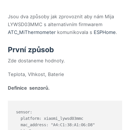
Jsou dva způsoby jak zprovoznit aby nám Mija
LYWSD03MMC s alternativním firmwarem
ATC_MiThermometer
komunikovala s
ESPHome
.
První způsob
Zde dostaneme hodnoty.
Teplota, Vlhkost, Baterie
Definice senzorů.
sensor:

  platform: xiaomi_lywsd03mmc

  mac_address: "A4:C1:38:A1:06:D8"
