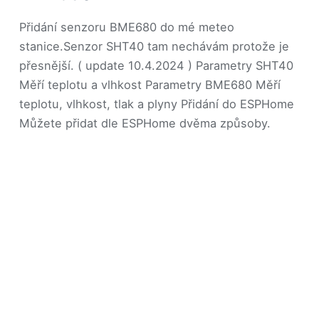
Přidání senzoru BME680 do mé meteo
stanice.Senzor SHT40 tam nechávám protože je
přesnější. ( update 10.4.2024 ) Parametry SHT40
Měří teplotu a vlhkost Parametry BME680 Měří
teplotu, vlhkost, tlak a plyny Přidání do ESPHome
Můžete přidat dle ESPHome dvěma způsoby.
https://esphome.io/components/sensor/bme680.htm
Přidáno s ESPHome knihovnou.
https://esphome.io/components/sensor/bme680_bse
Nebo s knihonou od Bosch Já použil první verzi…
Ćíst příspěvek
Radim Špetík (kulich)
února 3, 2024
Ender 3 V2 - Mainsail a Klipper