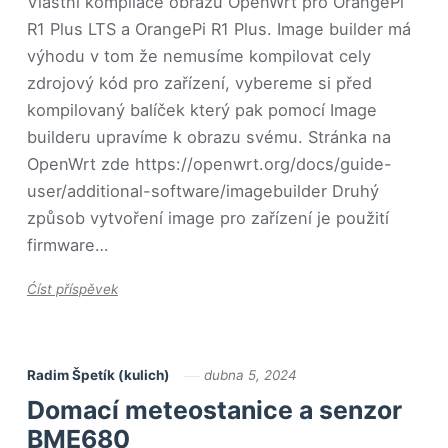
Vlastní kompilace obrazu OpenWrt pro OrangePi
R1 Plus LTS a OrangePi R1 Plus. Image builder má
výhodu v tom že nemusíme kompilovat cely
zdrojový kód pro zařízení, vybereme si před
kompilovaný balíček který pak pomocí Image
builderu upravíme k obrazu svému. Stránka na
OpenWrt zde https://openwrt.org/docs/guide-
user/additional-software/imagebuilder Druhý
způsob vytvoření image pro zařízení je použití
firmware…
Ćíst příspěvek
Radim Špetík (kulich)
dubna 5, 2024
Domací meteostanice a senzor
BME680